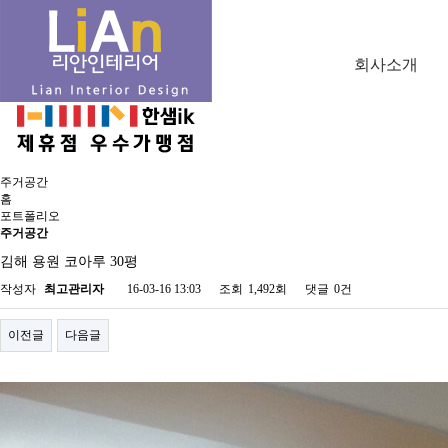
포트폴리오
주거공간
상업공간
스타일 패키지
회사소개
3D작업공간
인사말
업무분야
오시는길
주거공간
홈
포트폴리오
주거공간
김해 용원 코아루 30평
작성자
최고관리자
16-03-16 13:03
조회
1,492회
댓글
0건
이전글
다음글