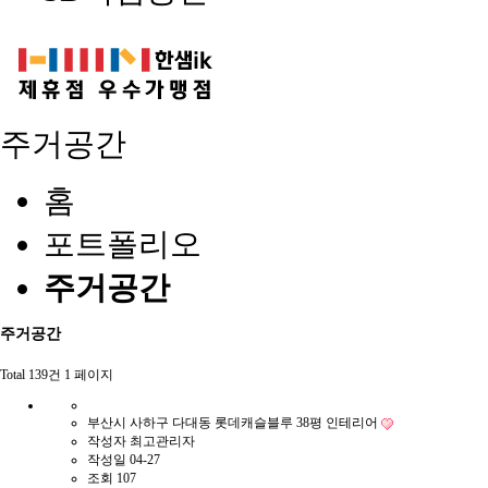
주거공간
홈
포트폴리오
주거공간
주거공간
Total 139건
1 페이지
부산시 사하구 다대동 롯데캐슬블루 38평 인테리어
작성자
최고관리자
작성일
04-27
조회
107