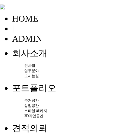
HOME
|
ADMIN
회사소개
인사말
업무분야
오시는길
포트폴리오
주거공간
상업공간
스타일 패키지
3D작업공간
견적의뢰