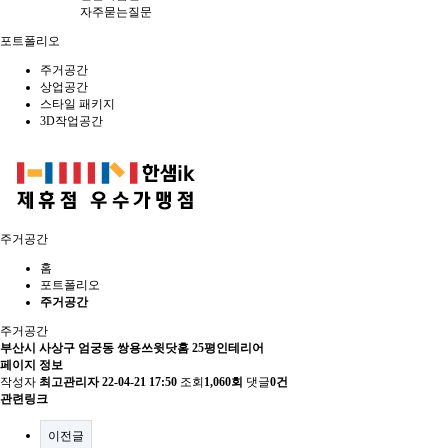
자주묻는질문
포트폴리오
주거공간
상업공간
스타일 패키지
3D작업공간
주거공간
홈
포트폴리오
주거공간
주거공간
부산시 사상구 엄궁동 쌍용쓰윗닷홈 25평인테리어
페이지 정보
작성자
최고관리자
22-04-21 17:50
조회
1,060회
댓글
0건
관련링크
이전글