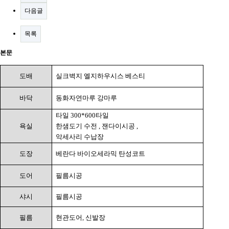
다음글
목록
본문
도배
실크벽지 엘지하우시스 베스티
바닥
동화자연마루 강마루
타일
300*600
타일
욕실
한샘도기 수전
,
잰다이시공
,
악세사리 수납장
도장
베란다 바이오세라믹 탄성코트
도어
필름시공
샤시
필름시공
필름
현관도어
,
신발장