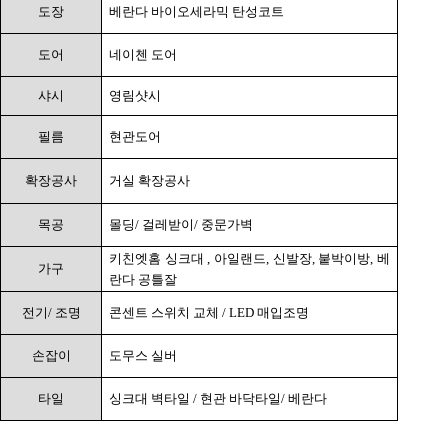
도장
베란다 바이오세라믹 탄성코트
도어
네이첸 도어
샤시
영림샷시
필름
현관도어
확장공사
거실 확장공사
목공
몰딩
/
걸레받이
/
중문가벽
키친엣홈 싱크대
,
아일랜드
,
신발장
,
붙박이방
,
베
가구
란다 공틀잘
전기
/
조명
콘센트 스위치 교체
/ LED
매입조명
손잡이
도무스 실버
타일
싱크대 벽타일
/
현관 바닥타일
/
베란다