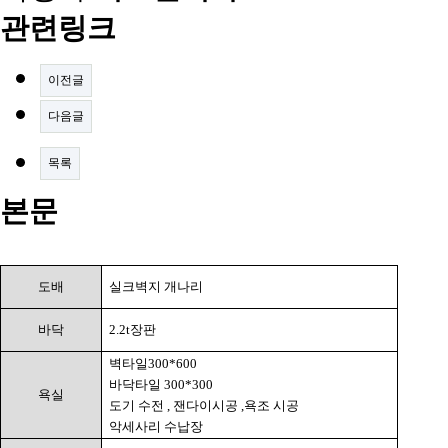
관련링크
이전글
다음글
목록
본문
도배
실크벽지 개나리
바닥
2.2t
장판
벽타일
300*600
바닥타일
300*300
욕실
도기 수전
,
잰다이시공
,
욕조 시공
악세사리 수납장